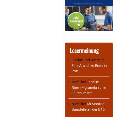
Lesermeinung
I.Heinz und Gatte
bei
Eine Ära ist zu Ende in
Rott
Michl
bei
Ebbe im
Rhein – grauebraune
Fluten im Inn
Michl
bei
Ab Montag:
Baustelle an der B15