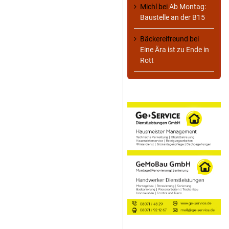
Michl
bei
Ab Montag:
Baustelle an der B15
Bäckereifreund
bei
Eine Ära ist zu Ende in
Rott