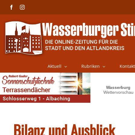
Skip
Facebook
Instagram
to
content
Aktuell
Rubriken
Kontakt
Bilanz und Ausblick