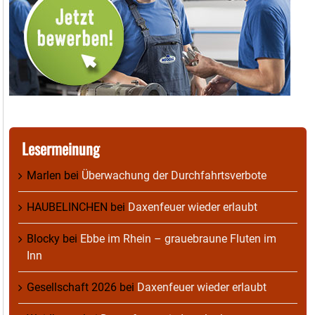
Lesermeinung
Marlen
bei
Überwachung der Durchfahrtsverbote
HAUBELINCHEN
bei
Daxenfeuer wieder erlaubt
Blocky
bei
Ebbe im Rhein – grauebraune Fluten im
Inn
Gesellschaft 2026
bei
Daxenfeuer wieder erlaubt