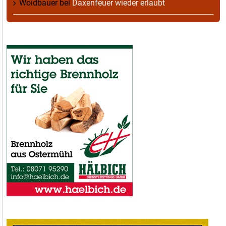
Woidbauer
bei
Daxenfeuer wieder erlaubt