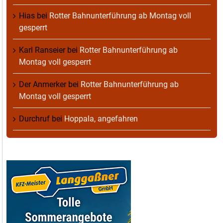
Hias
bei
Rotter Bahnunterführung ab Montag voll
gesperrt
Karl Ranseier
bei
Rotter Bahnunterführung ab
Montag voll gesperrt
Der Anmerker
bei
Rotter Bahnunterführung ab
Montag voll gesperrt
Durchruf
bei
Hoppala, angefahren