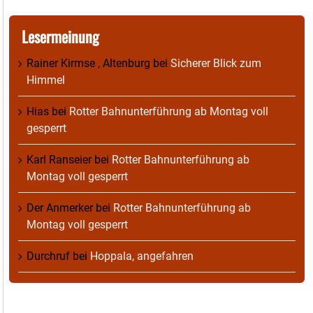
Lesermeinung
Rainer Kirmse , Altenburg
bei
Sicherer Blick zum
Himmel
Hias
bei
Rotter Bahnunterführung ab Montag voll
gesperrt
Karl Ranseier
bei
Rotter Bahnunterführung ab
Montag voll gesperrt
Der Anmerker
bei
Rotter Bahnunterführung ab
Montag voll gesperrt
Durchruf
bei
Hoppala, angefahren