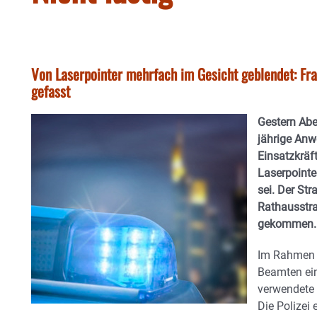
Von Laserpointer mehrfach im Gesicht geblendet: Frau
gefasst
Gestern Abe
jährige Anw
Einsatzkräf
Laserpointe
sei. Der Str
Rathausstr
gekommen.
Im Rahmen 
Beamten ein
verwendete 
Die Polizei