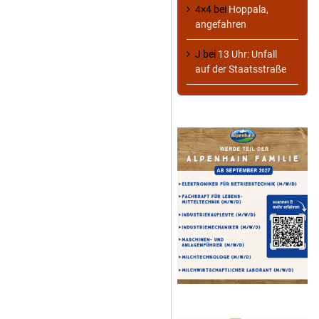
4×4
bei
Hoppala,
angefahren
J
bei
13 Uhr: Unfall
auf der Staatsstraße