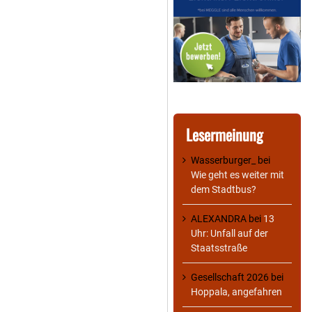
Lesermeinung
Wasserburger_
bei
Wie geht es weiter mit
dem Stadtbus?
ALEXANDRA
bei
13
Uhr: Unfall auf der
Staatsstraße
Gesellschaft 2026
bei
Hoppala, angefahren