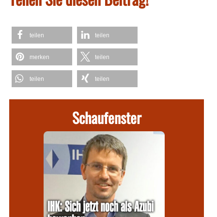
teilen
teilen
merken
teilen
teilen
teilen
Schaufenster