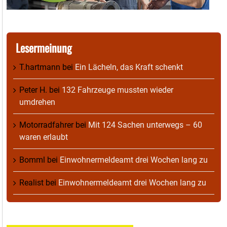
Lesermeinung
T.hartmann
bei
Ein Lächeln, das Kraft schenkt
Peter H.
bei
132 Fahrzeuge mussten wieder
umdrehen
Motorradfahrer
bei
Mit 124 Sachen unterwegs – 60
waren erlaubt
Bomml
bei
Einwohnermeldeamt drei Wochen lang zu
Realist
bei
Einwohnermeldeamt drei Wochen lang zu