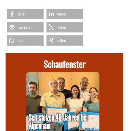
teilen
teilen
merken
teilen
teilen
teilen
Schaufenster