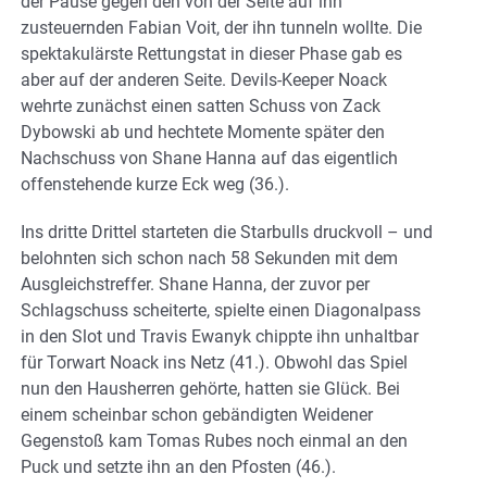
der Pause gegen den von der Seite auf ihn
zusteuernden Fabian Voit, der ihn tunneln wollte. Die
spektakulärste Rettungstat in dieser Phase gab es
aber auf der anderen Seite. Devils-Keeper Noack
wehrte zunächst einen satten Schuss von Zack
Dybowski ab und hechtete Momente später den
Nachschuss von Shane Hanna auf das eigentlich
offenstehende kurze Eck weg (36.).
Ins dritte Drittel starteten die Starbulls druckvoll – und
belohnten sich schon nach 58 Sekunden mit dem
Ausgleichstreffer. Shane Hanna, der zuvor per
Schlagschuss scheiterte, spielte einen Diagonalpass
in den Slot und Travis Ewanyk chippte ihn unhaltbar
für Torwart Noack ins Netz (41.). Obwohl das Spiel
nun den Hausherren gehörte, hatten sie Glück. Bei
einem scheinbar schon gebändigten Weidener
Gegenstoß kam Tomas Rubes noch einmal an den
Puck und setzte ihn an den Pfosten (46.).