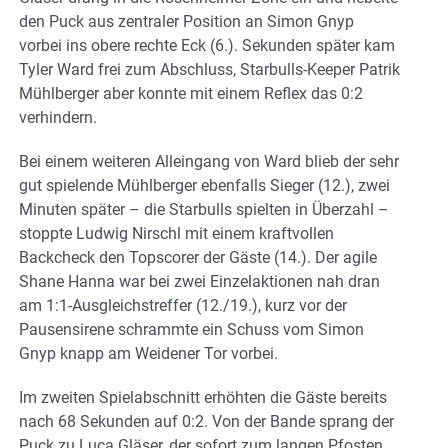
den Puck aus zentraler Position an Simon Gnyp
vorbei ins obere rechte Eck (6.). Sekunden später kam
Tyler Ward frei zum Abschluss, Starbulls-Keeper Patrik
Mühlberger aber konnte mit einem Reflex das 0:2
verhindern.
Bei einem weiteren Alleingang von Ward blieb der sehr
gut spielende Mühlberger ebenfalls Sieger (12.), zwei
Minuten später – die Starbulls spielten in Überzahl –
stoppte Ludwig Nirschl mit einem kraftvollen
Backcheck den Topscorer der Gäste (14.). Der agile
Shane Hanna war bei zwei Einzelaktionen nah dran
am 1:1-Ausgleichstreffer (12./19.), kurz vor der
Pausensirene schrammte ein Schuss vom Simon
Gnyp knapp am Weidener Tor vorbei.
Im zweiten Spielabschnitt erhöhten die Gäste bereits
nach 68 Sekunden auf 0:2. Von der Bande sprang der
Puck zu Luca Gläser, der sofort zum langen Pfosten