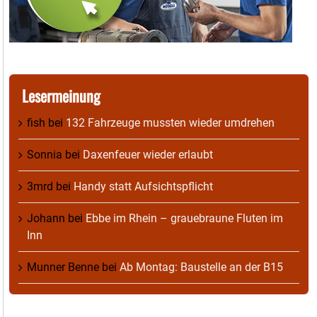
Lesermeinung
fish
bei
132 Fahrzeuge mussten wieder umdrehen
Sonnia
bei
Daxenfeuer wieder erlaubt
3mrd
bei
Handy statt Aufsichtspflicht
Johann
bei
Ebbe im Rhein – grauebraune Fluten im
Inn
Munner Benne
bei
Ab Montag: Baustelle an der B15