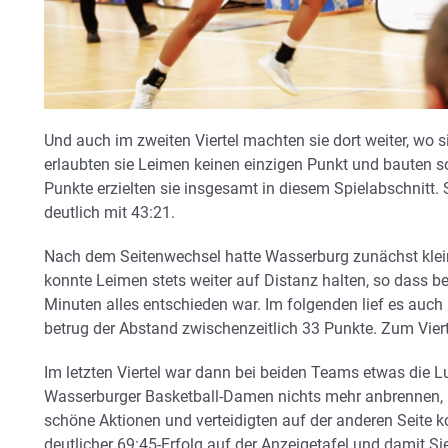
Und auch im zweiten Viertel machten sie dort weiter, wo 
erlaubten sie Leimen keinen einzigen Punkt und bauten s
Punkte erzielten sie insgesamt in diesem Spielabschnitt. 
deutlich mit 43:21.
Nach dem Seitenwechsel hatte Wasserburg zunächst klei
konnte Leimen stets weiter auf Distanz halten, so dass b
Minuten alles entschieden war. Im folgenden lief es auch 
betrug der Abstand zwischenzeitlich 33 Punkte. Zum Vier
Im letzten Viertel war dann bei beiden Teams etwas die L
Wasserburger Basketball-Damen nichts mehr anbrennen, s
schöne Aktionen und verteidigten auf der anderen Seite 
deutlicher 69:45-Erfolg auf der Anzeigetafel und damit 