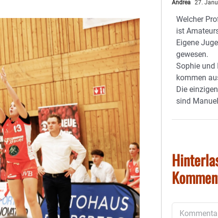
Andrea
27. Janu
Welcher Prof
ist Amateurs
Eigene Jug
gewesen.
Sophie und 
kommen aus
Die einzige
sind Manuel
Hinterla
Kommen
Kommentar