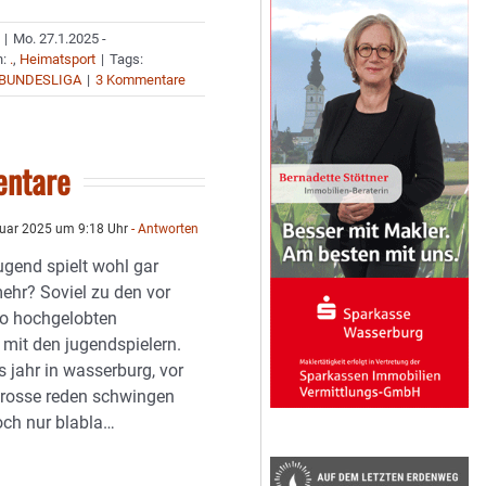
|
Mo. 27.1.2025 -
n:
.
,
Heimatsport
|
Tags:
 BUNDESLIGA
|
3 Kommentare
ntare
uar 2025 um 9:18 Uhr
- Antworten
ugend spielt wohl gar
mehr? Soviel zu den vor
so hochgelobten
 mit den jugendspielern.
s jahr in wasserburg, vor
grosse reden schwingen
ch nur blabla…