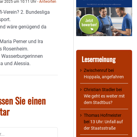
ar 2025 um 10:11 Uhr
- Antworten
i-Verein? 2. Bundesliga
port.
end wäre genügend da
Maria Perner und Ira
 Rosenheim.
n Wasserburgerinnen
Lesermeinung
a und Alessia.
Zwischenruf
bei
Hoppala, angefahren
Christian Stadler
bei
ssen Sie einen
Wie geht es weiter mit
dem Stadtbus?
tar
Thomas Hofmeister
bei
13 Uhr: Unfall auf
der Staatsstraße