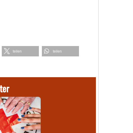
teilen
teilen
ter