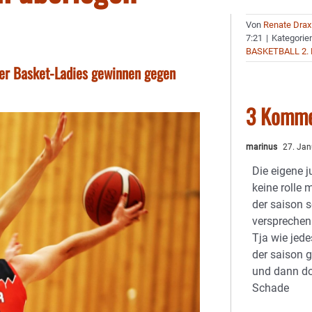
Von
Renate Drax
7:21
|
Kategorie
BASKETBALL 2.
rger Basket-Ladies gewinnen gegen
3 Komme
marinus
27. Jan
Die eigene j
keine rolle 
der saison 
versprechen
Tja wie jede
der saison 
und dann do
Schade