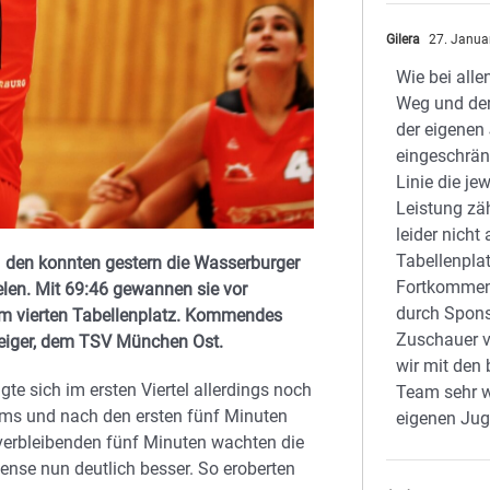
Gilera
27. Janua
Wie bei alle
Weg und der
der eigenen
eingeschränk
Linie die jew
Leistung zäh
leider nicht
Tabellenplat
– den konnten gestern die Wasserburger
Fortkommen
elen. Mit 69:46 gewannen sie vor
durch Spons
m vierten Tabellenplatz. Kommendes
Zuschauer v
iger, dem TSV München Ost.
wir mit den
te sich im ersten Viertel allerdings noch
Team sehr w
eams und nach den ersten fünf Minuten
eigenen Jug
 verbleibenden fünf Minuten wachten die
fense nun deutlich besser. So eroberten