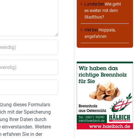
Landei
bei
Wie geht
es weiter mit dem
Stadtbus?
HW
bei
Hoppala,
angefahren
tzung dieses Formulars
sich mit der Speicherung
ung Ihrer Daten durch
 einverstanden. Weitere
 erfahren Sie in der