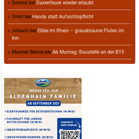
Sonnia
bei
Daxenfeuer wieder erlaubt
3mrd
bei
Handy statt Aufsichtspflicht
Johann
bei
Ebbe im Rhein – grauebraune Fluten im
Inn
Munner Benne
bei
Ab Montag: Baustelle an der B15