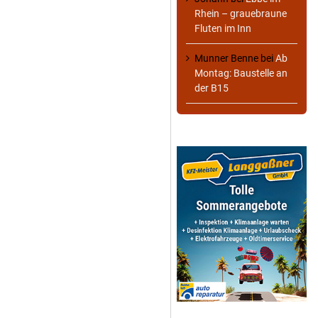
Rhein – grauebraune
Fluten im Inn
Munner Benne
bei
Ab
Montag: Baustelle an
der B15