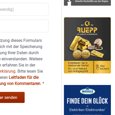
tzung dieses Formulars
sich mit der Speicherung
ung Ihrer Daten durch
 einverstanden. Weitere
 erfahren Sie in der
rklärung.
Bitte lesen Sie
seren
Leitfaden für die
hung von Kommentaren
.
*