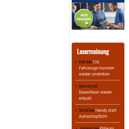
Lesermeinung
fish
bei
132
Fahrzeuge mussten
wieder umdrehen
Sonnia
bei
Daxenfeuer wieder
erlaubt
3mrd
bei
Handy statt
Aufsichtspflicht
Johann
bei
Ebbe im