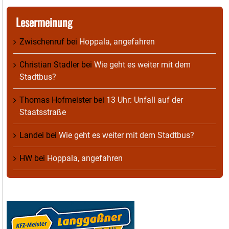
Lesermeinung
Zwischenruf
bei
Hoppala, angefahren
Christian Stadler
bei
Wie geht es weiter mit dem
Stadtbus?
Thomas Hofmeister
bei
13 Uhr: Unfall auf der
Staatsstraße
Landei
bei
Wie geht es weiter mit dem Stadtbus?
HW
bei
Hoppala, angefahren