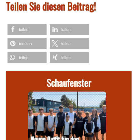
Teilen Sie diesen Beitrag!
teilen
teilen
merken
teilen
teilen
teilen
Schaufenster