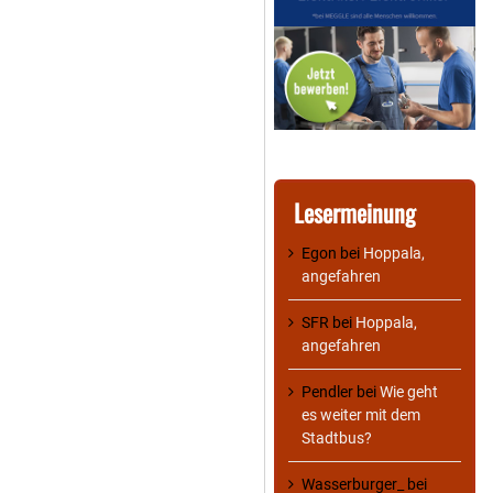
Lesermeinung
Egon
bei
Hoppala,
angefahren
SFR
bei
Hoppala,
angefahren
Pendler
bei
Wie geht
es weiter mit dem
Stadtbus?
Wasserburger_
bei