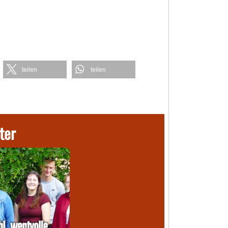
teilen
teilen
ter