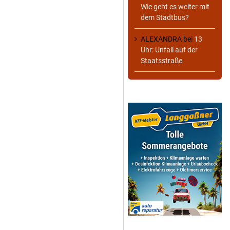
Wie geht es weiter mit
dem Stadtbus?
ALEXANDRA
bei
13
Uhr: Unfall auf der
Staatsstraße