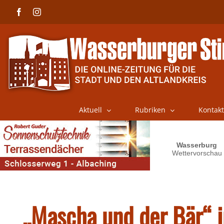
Skip
Facebook
Instagram
to
content
Aktuell
Rubriken
Kontakt
„Mascha und der Bär“ i