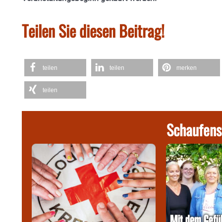
Teilen Sie diesen Beitrag!
teilen
teilen
merken
teilen
Schaufens