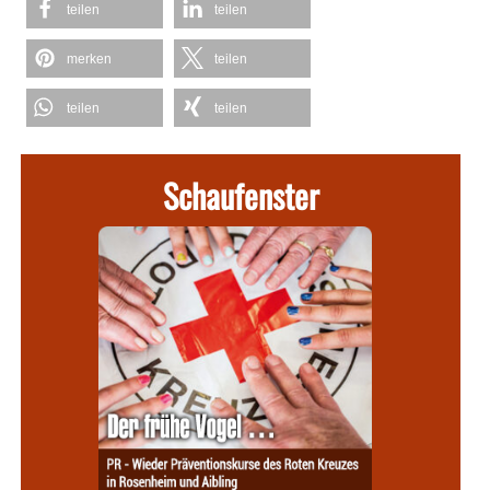
teilen
teilen
merken
teilen
teilen
teilen
Schaufenster