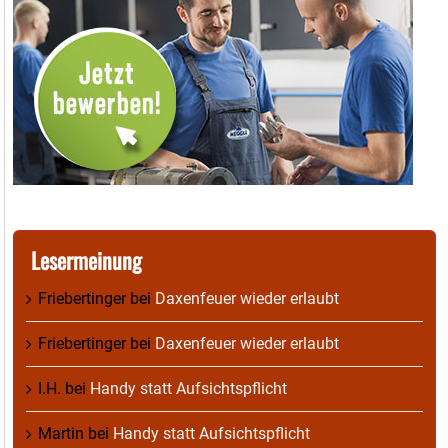
Lesermeinung
Friebertinger
bei
Daxenfeuer wieder erlaubt
Friebertinger
bei
Daxenfeuer wieder erlaubt
I.H.
bei
Handy statt Aufsichtspflicht
Martin
bei
Handy statt Aufsichtspflicht