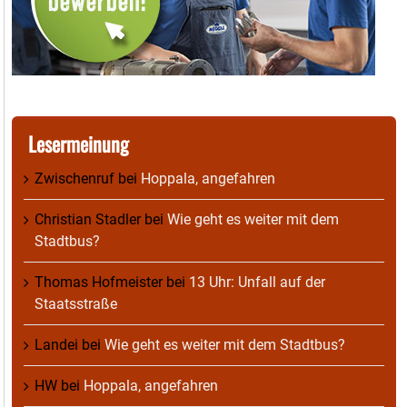
Lesermeinung
Zwischenruf
bei
Hoppala, angefahren
Christian Stadler
bei
Wie geht es weiter mit dem
Stadtbus?
Thomas Hofmeister
bei
13 Uhr: Unfall auf der
Staatsstraße
Landei
bei
Wie geht es weiter mit dem Stadtbus?
HW
bei
Hoppala, angefahren