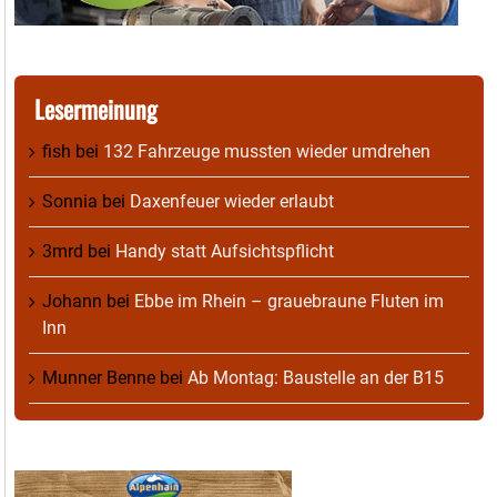
Lesermeinung
fish
bei
132 Fahrzeuge mussten wieder umdrehen
Sonnia
bei
Daxenfeuer wieder erlaubt
3mrd
bei
Handy statt Aufsichtspflicht
Johann
bei
Ebbe im Rhein – grauebraune Fluten im
Inn
Munner Benne
bei
Ab Montag: Baustelle an der B15