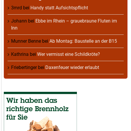
3mrd
bei
Handy statt Aufsichtspflicht
Johann
bei
Ebbe im Rhein – grauebraune Fluten im
Inn
Munner Benne
bei
Ab Montag: Baustelle an der B15
Kathrina
bei
Wer vermisst eine Schildkröte?
Friebertinger
bei
Daxenfeuer wieder erlaubt