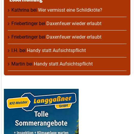
Kathrina
bei
Wer vermisst eine Schildkröte?
Friebertinger
bei
Daxenfeuer wieder erlaubt
Friebertinger
bei
Daxenfeuer wieder erlaubt
I.H.
bei
Handy statt Aufsichtspflicht
Martin
bei
Handy statt Aufsichtspflicht