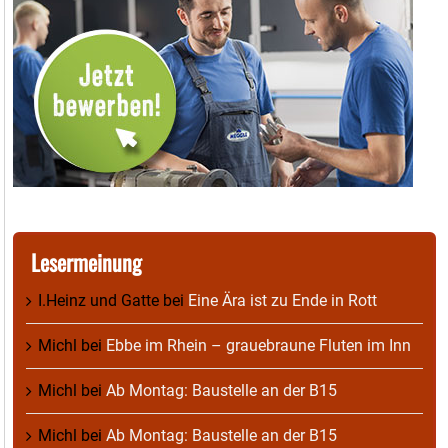
Lesermeinung
I.Heinz und Gatte
bei
Eine Ära ist zu Ende in Rott
Michl
bei
Ebbe im Rhein – grauebraune Fluten im Inn
Michl
bei
Ab Montag: Baustelle an der B15
Michl
bei
Ab Montag: Baustelle an der B15