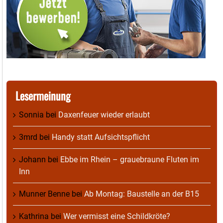
Lesermeinung
Sonnia
bei
Daxenfeuer wieder erlaubt
3mrd
bei
Handy statt Aufsichtspflicht
Johann
bei
Ebbe im Rhein – grauebraune Fluten im
Inn
Munner Benne
bei
Ab Montag: Baustelle an der B15
Kathrina
bei
Wer vermisst eine Schildkröte?