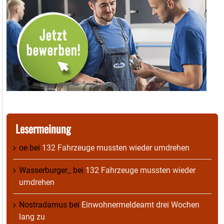
Lesermeinung
oe
bei
132 Fahrzeuge mussten wieder umdrehen
Wasserburger_
bei
132 Fahrzeuge mussten wieder
umdrehen
Nostradamus
bei
Einwohnermeldeamt drei Wochen
lang zu