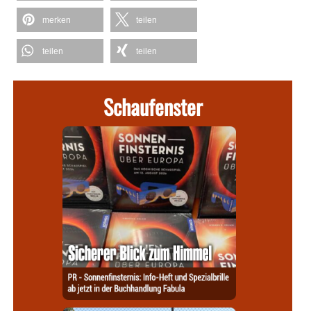
merken
teilen
teilen
teilen
Schaufenster