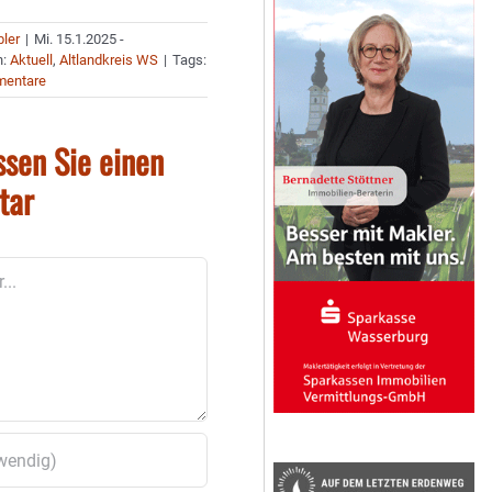
bler
|
Mi. 15.1.2025 -
n:
Aktuell
,
Altlandkreis WS
|
Tags:
mentare
ssen Sie einen
tar