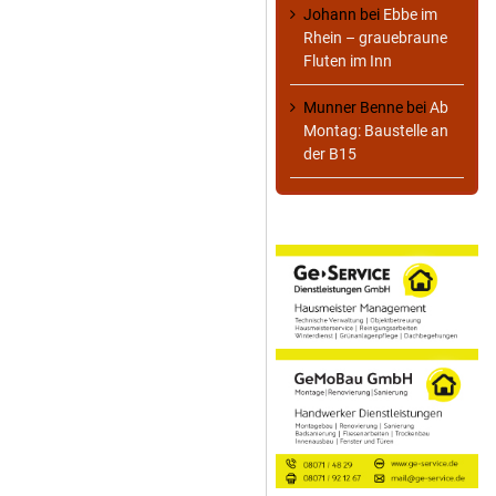
Johann
bei
Ebbe im
Rhein – grauebraune
Fluten im Inn
Munner Benne
bei
Ab
Montag: Baustelle an
der B15