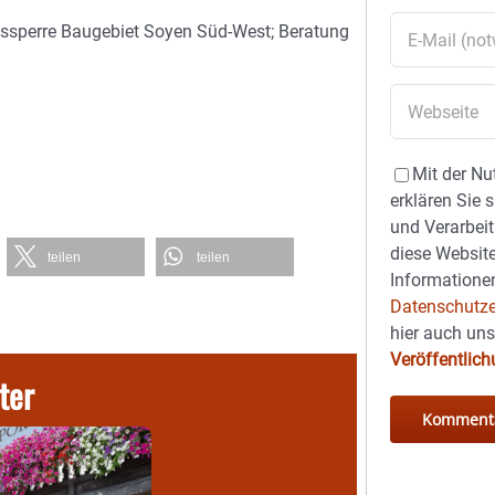
gssperre Baugebiet Soyen Süd-West; Beratung
Mit der Nu
erklären Sie 
und Verarbeit
diese Website
teilen
teilen
Informationen
Datenschutze
hier auch un
Veröffentlic
ter