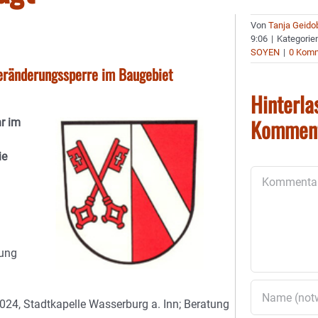
Von
Tanja Geido
9:06
|
Kategorie
SOYEN
|
0 Kom
eränderungssperre im Baugebiet
Hinterla
Kommen
r im
ie
Kommentar
zung
024, Stadtkapelle Wasserburg a. Inn; Beratung