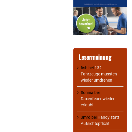
Lesermeinung
fish
bei
132
Fahrzeuge mussten
wieder umdrehen
Sonnia
bei
Daxenfeuer wieder
erlaubt
3mrd
bei
Handy statt
Aufsichtspflicht