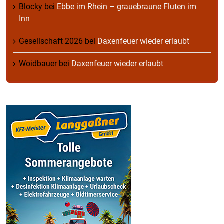
Blocky
bei
Ebbe im Rhein – grauebraune Fluten im
Inn
Gesellschaft 2026
bei
Daxenfeuer wieder erlaubt
Woidbauer
bei
Daxenfeuer wieder erlaubt