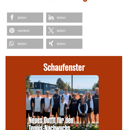
teilen
teilen
merken
teilen
teilen
teilen
Schaufenster