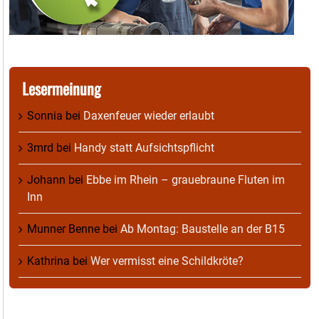
Lesermeinung
Sonnia
bei
Daxenfeuer wieder erlaubt
3mrd
bei
Handy statt Aufsichtspflicht
Johann
bei
Ebbe im Rhein – grauebraune Fluten im
Inn
Munner Benne
bei
Ab Montag: Baustelle an der B15
Kathrina
bei
Wer vermisst eine Schildkröte?