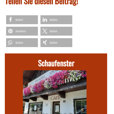
Teilen Sie diesen Beitrag!
teilen
teilen
merken
teilen
teilen
teilen
Schaufenster