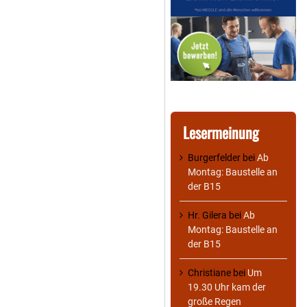
Lesermeinung
Burgerfelder
bei
Ab
Montag: Baustelle an
der B15
Hr. Gilera
bei
Ab
Montag: Baustelle an
der B15
Christiane
bei
Um
19.30 Uhr kam der
große Regen