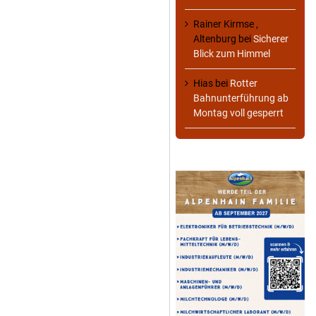
Rainer Kirmse ,
Altenburg
bei
Sicherer
Blick zum Himmel
Hias
bei
Rotter
Bahnunterführung ab
Montag voll gesperrt