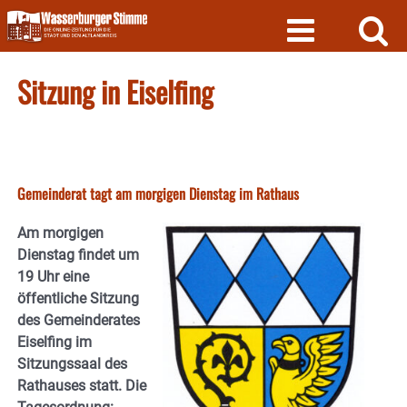
Skip
to
content
Sitzung in Eiselfing
Gemeinderat tagt am morgigen Dienstag im Rathaus
Am morgigen
Dienstag findet um
19 Uhr eine
öffentliche Sitzung
des Gemeinderates
Eiselfing im
Sitzungssaal des
Rathauses statt. Die