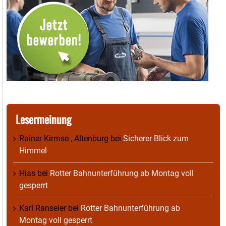
Lesermeinung
Rainer Kirmse , Altenburg
bei
Sicherer Blick zum
Himmel
Hias
bei
Rotter Bahnunterführung ab Montag voll
gesperrt
Karl Ranseier
bei
Rotter Bahnunterführung ab
Montag voll gesperrt