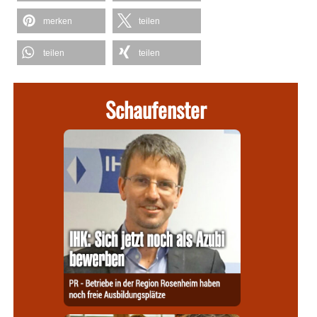
merken
teilen
teilen
teilen
Schaufenster