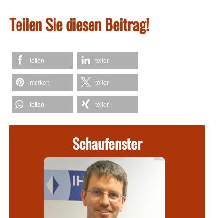
Teilen Sie diesen Beitrag!
teilen
teilen
merken
teilen
teilen
teilen
Schaufenster