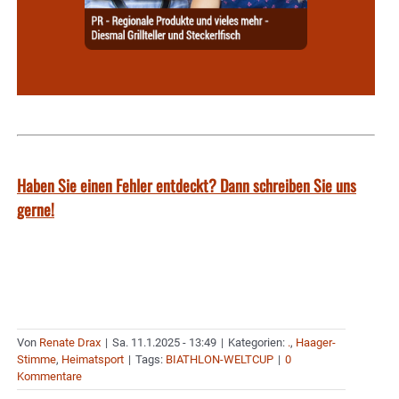
Haben Sie einen Fehler entdeckt? Dann schreiben Sie uns
gerne!
Von
Renate Drax
|
Sa. 11.1.2025 - 13:49
|
Kategorien:
.
,
Haager-
Stimme
,
Heimatsport
|
Tags:
BIATHLON-WELTCUP
|
0
Kommentare