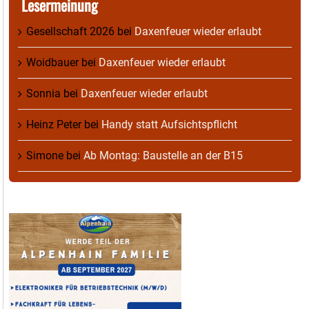
Lesermeinung
Gesellschaft 2026
bei
Daxenfeuer wieder erlaubt
Woidbauer
bei
Daxenfeuer wieder erlaubt
Sonnia
bei
Daxenfeuer wieder erlaubt
Heinz Peter
bei
Handy statt Aufsichtspflicht
Simone
bei
Ab Montag: Baustelle an der B15