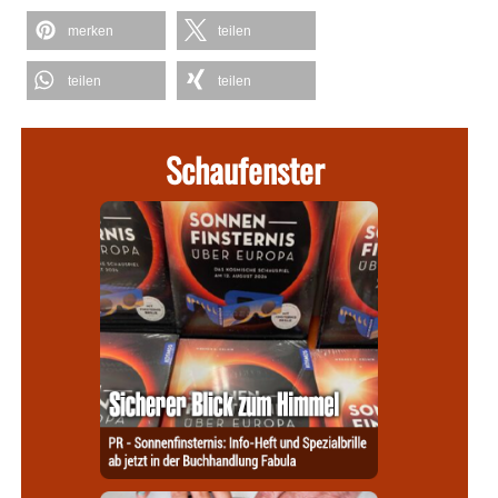
merken
teilen
teilen
teilen
Schaufenster