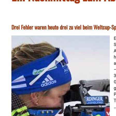
Drei Fehler waren heute drei zu viel beim Weltcup-Sp
E
S
A
h
a
–
3
G
g
P
T