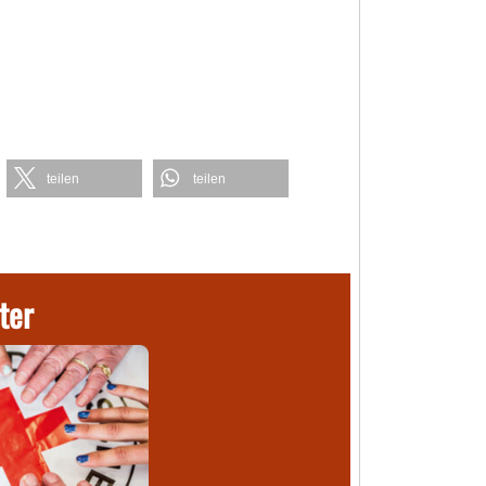
teilen
teilen
ter