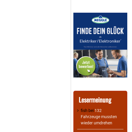
Lesermeinung
fish
bei
132
Fahrzeuge mussten
wieder umdrehen