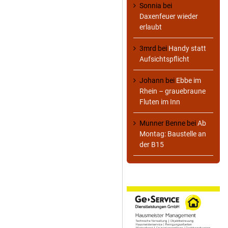
Sonnia
bei
Daxenfeuer wieder
erlaubt
3mrd
bei
Handy statt
Aufsichtspflicht
Johann
bei
Ebbe im
Rhein – grauebraune
Fluten im Inn
Munner Benne
bei
Ab
Montag: Baustelle an
der B15