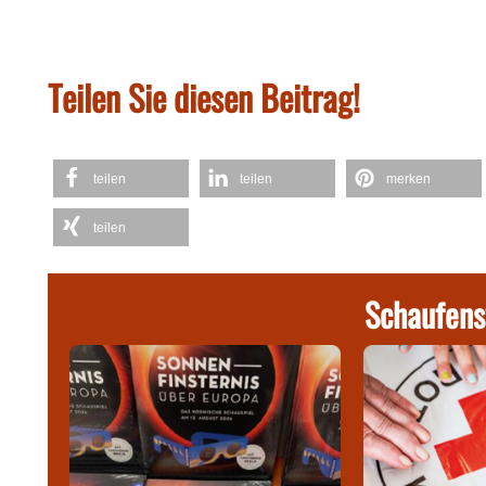
Teilen Sie diesen Beitrag!
teilen
teilen
merken
teilen
Schaufens