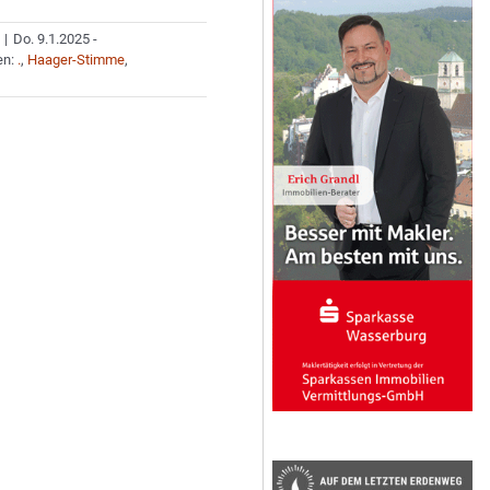
|
Do. 9.1.2025 -
en:
.
,
Haager-Stimme
,