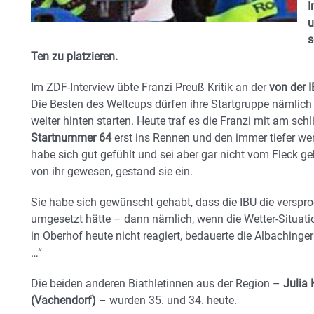
I
u
s
Ten zu platzieren.
Im ZDF-Interview übte Franzi Preuß Kritik an der
von der 
Die Besten des Weltcups dürfen ihre Startgruppe nämlich
weiter hinten starten. Heute traf es die Franzi mit am sch
Startnummer 64
erst ins Rennen und den immer tiefer w
habe sich gut gefühlt und sei aber gar nicht vom Fleck 
von ihr gewesen, gestand sie ein.
Sie habe sich gewünscht gehabt, dass die IBU die versp
umgesetzt hätte – dann nämlich, wenn die Wetter-Situation
in Oberhof heute nicht reagiert, bedauerte die Albachingerin
…“
Die beiden anderen Biathletinnen aus der Region –
Julia 
(Vachendorf)
– wurden 35. und 34. heute.