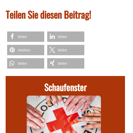
Teilen Sie diesen Beitrag!
teilen
teilen
merken
teilen
teilen
teilen
Schaufenster