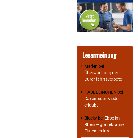
Lesermeinung
Marlen
bei
Überwachung der
Durchfahrtsverbote
HAUBELINCHEN
bei
Daxenfeuer wieder
erlaubt
Blocky
bei
Ebbe im
Rhein – grauebraune
Fluten im Inn