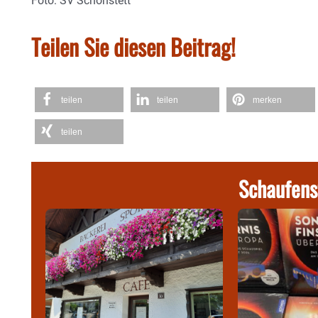
Foto: SV Schonstett
Teilen Sie diesen Beitrag!
teilen
teilen
merken
teilen
Schaufens