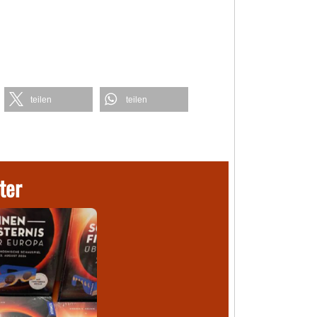
teilen
teilen
ter