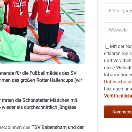
Mit der Nu
erklären Sie 
und Verarbeit
diese Website
enende für die Fußballmädels des SV
Informationen
hmen des großen Rotter Hallencups (wir
Datenschutze
hier auch un
Veröffentlic
r traten die Schonstetter Mädchen mit
 wieder als durchschnittlich jüngstes
ameradinnen des
TSV Babensham und der