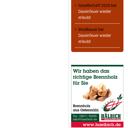
Gesellschaft 2026
bei
Daxenfeuer wieder
erlaubt
Woidbauer
bei
Daxenfeuer wieder
erlaubt