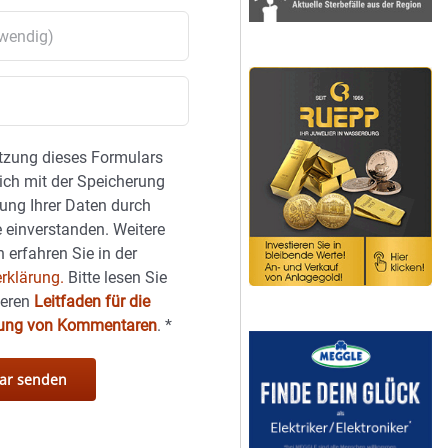
tzung dieses Formulars
sich mit der Speicherung
ung Ihrer Daten durch
 einverstanden. Weitere
 erfahren Sie in der
rklärung.
Bitte lesen Sie
seren
Leitfaden für die
hung von Kommentaren
.
*