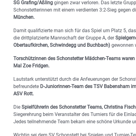
SG Grafing/Aßling
gingen zwar verloren. Das letzte Grupp
Schonstetterinnen mit einem verdienten 3:2-Sieg gegen
München.
Damit qualifizierte man sich für das Spiel um Platz 5, d
die drittplatzierte Mannschaft der Gruppe A, der
Spielgem
Obertaufkirchen, Schwindegg und Buchbach)
gewonnen 
Torschützinnen des Schonstetter Mädchen-Teams waren d
Mal Zoe Fridgen.
Lautstark unterstützt durch die Anfeuerungen der Schon
befreundete
D-Juniorinnen-Team des TSV Babensham im 
ASV Rott.
Die
Spielführerin des Schonstetter Teams, Christina Fisc
Siegerehrung beim Veranstalter des Turniers für die Einla
Jedes teilnehmende Team bekam eine schöne Urkunde und 
Wichtig sei dem SV Schonstett bei Spielen und Turnier-T