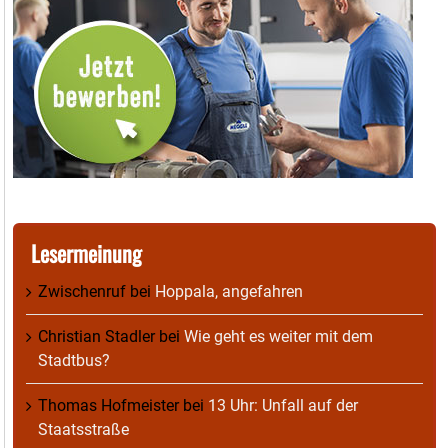
Lesermeinung
Zwischenruf
bei
Hoppala, angefahren
Christian Stadler
bei
Wie geht es weiter mit dem
Stadtbus?
Thomas Hofmeister
bei
13 Uhr: Unfall auf der
Staatsstraße