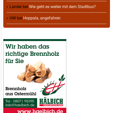
Landei
bei
Wie geht es weiter mit dem Stadtbus?
HW
bei
Hoppala, angefahren