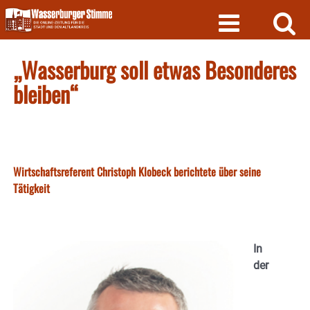
Skip
to
content
„Wasserburg soll etwas Besonderes
bleiben“
Wirtschaftsreferent Christoph Klobeck berichtete über seine
Tätigkeit
In
der