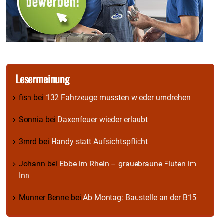
Lesermeinung
fish
bei
132 Fahrzeuge mussten wieder umdrehen
Sonnia
bei
Daxenfeuer wieder erlaubt
3mrd
bei
Handy statt Aufsichtspflicht
Johann
bei
Ebbe im Rhein – grauebraune Fluten im
Inn
Munner Benne
bei
Ab Montag: Baustelle an der B15