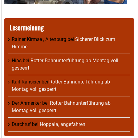
Lesermeinung
Rainer Kirmse , Altenburg
bei
Sicherer Blick zum
Himmel
Hias
bei
Rotter Bahnunterführung ab Montag voll
gesperrt
Karl Ranseier
bei
Rotter Bahnunterführung ab
Montag voll gesperrt
Der Anmerker
bei
Rotter Bahnunterführung ab
Montag voll gesperrt
Durchruf
bei
Hoppala, angefahren