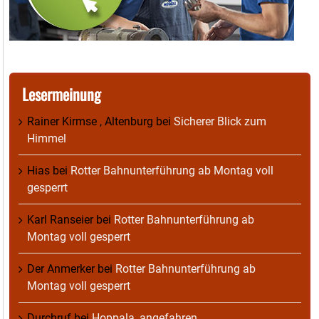
Lesermeinung
Rainer Kirmse , Altenburg
bei
Sicherer Blick zum
Himmel
Hias
bei
Rotter Bahnunterführung ab Montag voll
gesperrt
Karl Ranseier
bei
Rotter Bahnunterführung ab
Montag voll gesperrt
Der Anmerker
bei
Rotter Bahnunterführung ab
Montag voll gesperrt
Durchruf
bei
Hoppala, angefahren