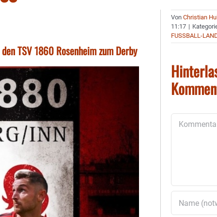
Von
Christian H
11:17
|
Kategori
FUSSBALL-LAN
, den TSV 1860 Rosenheim zum Derby
Hinterla
Kommen
Kommentar