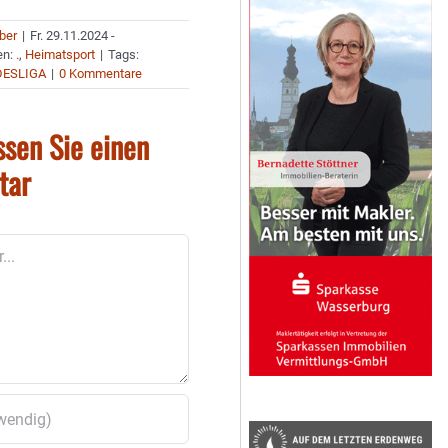
uber
|
Fr. 29.11.2024 -
en:
.
,
Heimatsport
|
Tags:
DESLIGA
|
0 Kommentare
ssen Sie einen
tar