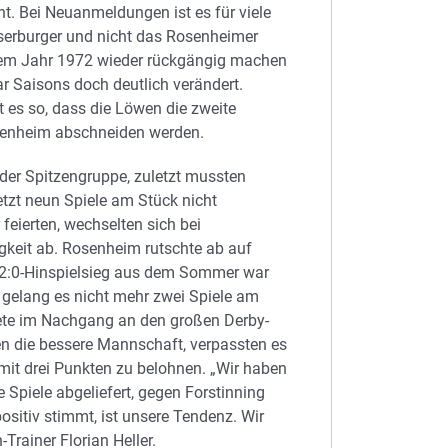
. Bei Neuanmeldungen ist es für viele
sserburger und nicht das Rosenheimer
dem Jahr 1972 wieder rückgängig machen
ar Saisons doch deutlich verändert.
 es so, dass die Löwen die zweite
osenheim abschneiden werden.
er Spitzengruppe, zuletzt mussten
etzt neun Spiele am Stück nicht
eierten, wechselten sich bei
keit ab. Rosenheim rutschte ab auf
 2:0-Hinspielsieg aus dem Sommer war
r gelang es nicht mehr zwei Spiele am
tete im Nachgang an den großen Derby-
en die bessere Mannschaft, verpassten es
 mit drei Punkten zu belohnen. „Wir haben
 Spiele abgeliefert, gegen Forstinning
ositiv stimmt, ist unsere Tendenz. Wir
Trainer Florian Heller.