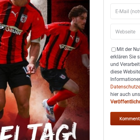
Mit der Nu
erklären Sie 
und Verarbeit
diese Website
Informationen
Datenschutze
hier auch un
Veröffentlic