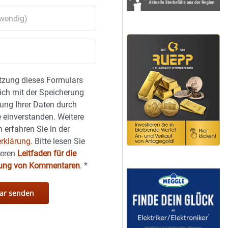
tzung dieses Formulars
sich mit der Speicherung
ung Ihrer Daten durch
 einverstanden. Weitere
 erfahren Sie in der
rklärung.
Bitte lesen Sie
seren
Leitfaden für die
hung von Kommentaren
.
*