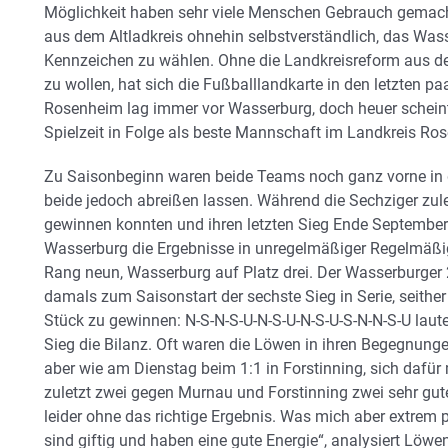
Möglichkeit haben sehr viele Menschen Gebrauch gemacht
aus dem Altladkreis ohnehin selbstverständlich, das Wa
Kennzeichen zu wählen. Ohne die Landkreisreform aus 
zu wollen, hat sich die Fußballlandkarte in den letzten pa
Rosenheim lag immer vor Wasserburg, doch heuer scheint
Spielzeit in Folge als beste Mannschaft im Landkreis R
Zu Saisonbeginn waren beide Teams noch ganz vorne in d
beide jedoch abreißen lassen. Während die Sechziger zul
gewinnen konnten und ihren letzten Sieg Ende September f
Wasserburg die Ergebnisse in unregelmäßiger Regelmäßig
Rang neun, Wasserburg auf Platz drei. Der Wasserburger
damals zum Saisonstart der sechste Sieg in Serie, seithe
Stück zu gewinnen: N-S-N-S-U-N-S-U-N-S-U-S-N-N-S-U lau
Sieg die Bilanz. Oft waren die Löwen in ihren Begegnung
aber wie am Dienstag beim 1:1 in Forstinning, sich dafür
zuletzt zwei gegen Murnau und Forstinning zwei sehr gute
leider ohne das richtige Ergebnis. Was mich aber extrem p
sind giftig und haben eine gute Energie“, analysiert Löwen-