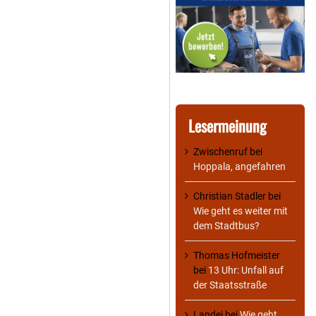
Lesermeinung
Zwischenruf
bei
Hoppala, angefahren
Christian Stadler
bei
Wie geht es weiter mit
dem Stadtbus?
Thomas Hofmeister
bei
13 Uhr: Unfall auf
der Staatsstraße
Landei
bei
Wie geht