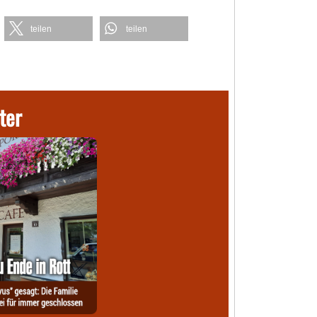
teilen
teilen
ter