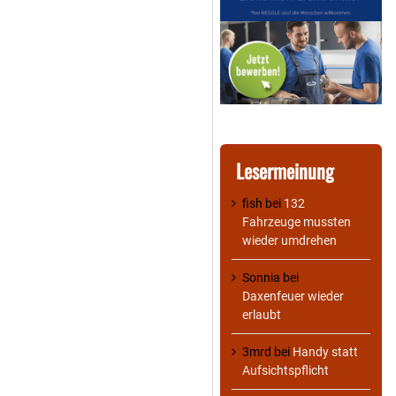
Lesermeinung
fish
bei
132
Fahrzeuge mussten
wieder umdrehen
Sonnia
bei
Daxenfeuer wieder
erlaubt
3mrd
bei
Handy statt
Aufsichtspflicht