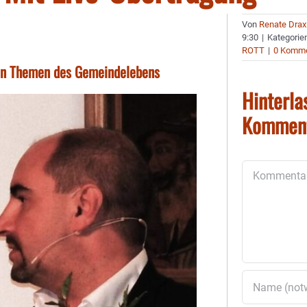
Von
Renate Drax
9:30
|
Kategorie
ROTT
|
0 Komme
en Themen des Gemeindelebens
Hinterla
Kommen
Kommentar