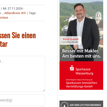
|
Mi. 27.11.2024 -
n:
.
,
Altlandkreis WS
|
Tags:
ntare
ssen Sie einen
tar