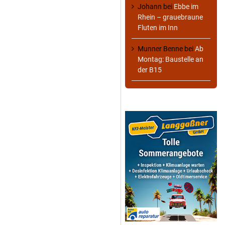
Johann
bei
Ebbe im
Rhein – grauebraune
Fluten im Inn
Munner Benne
bei
Ab
Montag: Baustelle an
der B15