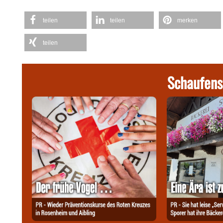
teilen
teilen
merken
teilen
Schaufens