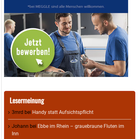
Lesermeinung
3mrd
bei
Handy statt Aufsichtspflicht
Johann
bei
Ebbe im Rhein – grauebraune Fluten im
Inn