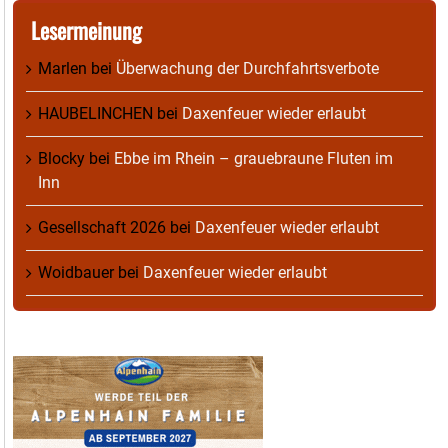
Lesermeinung
Marlen
bei
Überwachung der Durchfahrtsverbote
HAUBELINCHEN
bei
Daxenfeuer wieder erlaubt
Blocky
bei
Ebbe im Rhein – grauebraune Fluten im
Inn
Gesellschaft 2026
bei
Daxenfeuer wieder erlaubt
Woidbauer
bei
Daxenfeuer wieder erlaubt