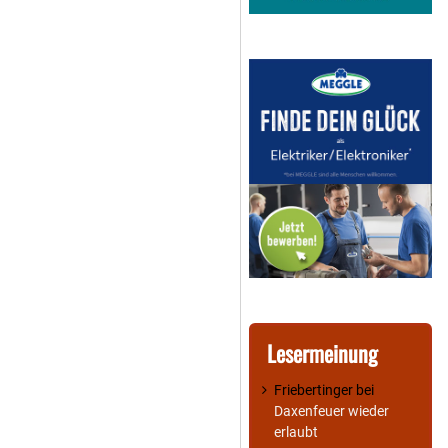
Lesermeinung
Friebertinger
bei
Daxenfeuer wieder
erlaubt