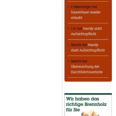
Friebertinger
bei
Daxenfeuer wieder
erlaubt
I.H.
bei
Handy statt
Aufsichtspflicht
Martin
bei
Handy
statt Aufsichtspflicht
Martin
bei
Überwachung der
Durchfahrtsverbote