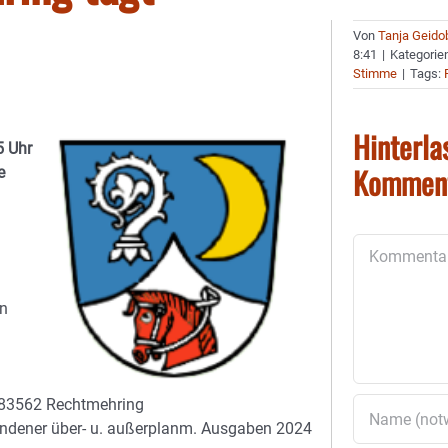
Von
Tanja Geido
8:41
|
Kategorie
Stimme
|
Tags:
Hinterla
5 Uhr
Kommen
e
Kommentar
en
, 83562 Rechtmehring
andener über- u. außerplanm. Ausgaben 2024