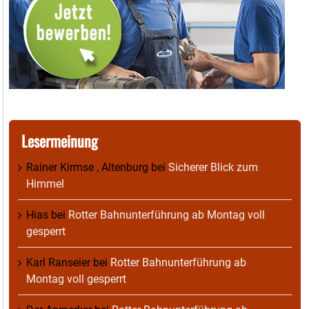
Lesermeinung
Rainer Kirmse , Altenburg
bei
Sicherer Blick zum
Himmel
Hias
bei
Rotter Bahnunterführung ab Montag voll
gesperrt
Karl Ranseier
bei
Rotter Bahnunterführung ab
Montag voll gesperrt