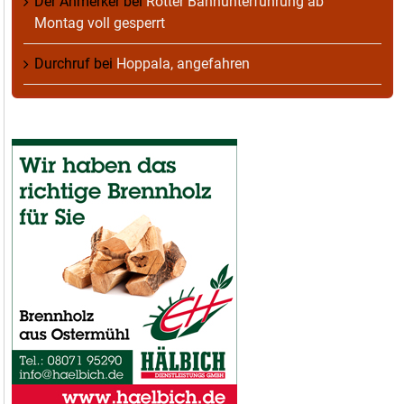
Der Anmerker
bei
Rotter Bahnunterführung ab
Montag voll gesperrt
Durchruf
bei
Hoppala, angefahren