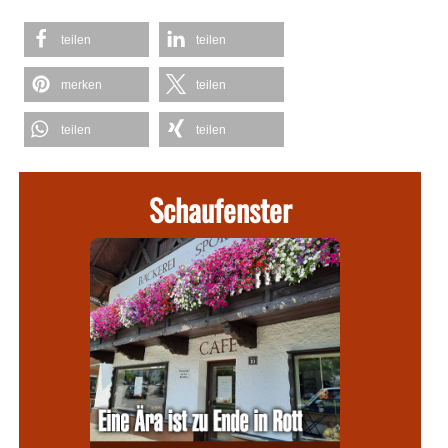
teilen
teilen
merken
teilen
teilen
teilen
Schaufenster