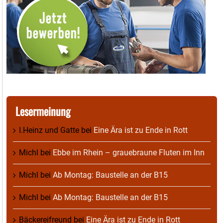
Lesermeinung
I.Heinz und Gatte
bei
Eine Ära ist zu Ende in Rott
Michl
bei
Ebbe im Rhein – grauebraune Fluten im Inn
Michl
bei
Ab Montag: Baustelle an der B15
Michl
bei
Ab Montag: Baustelle an der B15
Bäckereifreund
bei
Eine Ära ist zu Ende in Rott