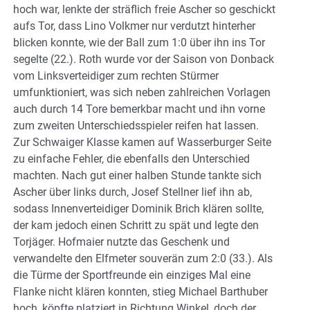
hoch war, lenkte der sträflich freie Ascher so geschickt
aufs Tor, dass Lino Volkmer nur verdutzt hinterher
blicken konnte, wie der Ball zum 1:0 über ihn ins Tor
segelte (22.). Roth wurde vor der Saison von Donback
vom Linksverteidiger zum rechten Stürmer
umfunktioniert, was sich neben zahlreichen Vorlagen
auch durch 14 Tore bemerkbar macht und ihn vorne
zum zweiten Unterschiedsspieler reifen hat lassen.
Zur Schwaiger Klasse kamen auf Wasserburger Seite
zu einfache Fehler, die ebenfalls den Unterschied
machten. Nach gut einer halben Stunde tankte sich
Ascher über links durch, Josef Stellner lief ihn ab,
sodass Innenverteidiger Dominik Brich klären sollte,
der kam jedoch einen Schritt zu spät und legte den
Torjäger. Hofmaier nutzte das Geschenk und
verwandelte den Elfmeter souverän zum 2:0 (33.). Als
die Türme der Sportfreunde ein einziges Mal eine
Flanke nicht klären konnten, stieg Michael Barthuber
hoch, köpfte platziert in Richtung Winkel, doch der