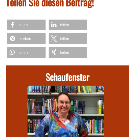
Teilen Sie diesen Beitrag!
teilen
teilen
merken
teilen
teilen
teilen
Schaufenster