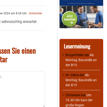
er 2024 um 8:54 Uhr
- Antworten
d sehnsüchtig erwartet
Lesermeinung
ssen Sie einen
Burgerfelder
bei
Ab
tar
Montag: Baustelle an
der B15
Hr. Gilera
bei
Ab
Montag: Baustelle an
der B15
Christiane
bei
Um
19.30 Uhr kam der
große Regen