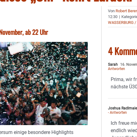
Von
Robert Bere
12:30
|
Kategori
WASSERBURG /
November, ab 22 Uhr
4 Komme
Sarah
16. Novem
Antworten
Prima, wir f
nächste Ü30
Joshua Radlmaie
- Antworten
Ich freue m
endlich wied
ersum einige besondere Highlights