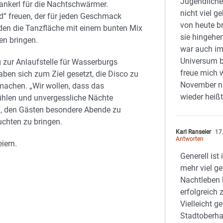
Jugendliche
chmankerl für die Nachtschwärmer.
nicht viel 
d“ freuen, der für jeden Geschmack
von heute b
den die Tanzfläche mit einem bunten Mix
sie hingehe
en bringen.
war auch im
Universum b
 zur Anlaufstelle für Wasserburgs
freue mich 
aben sich zum Ziel gesetzt, die Disco zu
November n
machen. „Wir wollen, dass das
wieder heißt
ühlen und unvergessliche Nächte
uf, den Gästen besondere Abende zu
chten zu bringen.
Karl Ranseier
17
Antworten
iern.
Generell ist
mehr viel g
Nachtleben 
erfolgreich
Vielleicht 
Stadtoberha