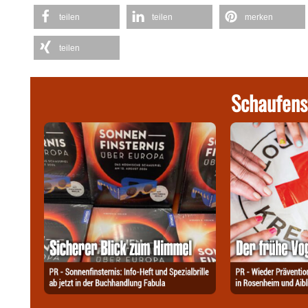
teilen
teilen
merken
teilen
Schaufens