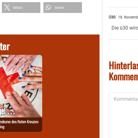
teilen
teilen
Ü30
18. Novemb
Die ü30 wir
ter
Hinterla
Kommen
Kommentar