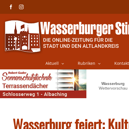
Skip
Facebook
Instagram
to
content
Aktuell
Rubriken
Kontakt
Wasserburg feiert: Kult