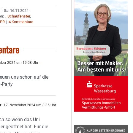
r
|
Sa. 16.11.2024 -
en:
.
,
Schaufenster
,
 PR
|
4 Kommentare
ntare
ber 2024 um 19:08 Uhr
-
reuen uns schon auf die
-Party
r
17. November 2024 um 8:35 Uhr
ich so wenn das Uni
er geöffnet hat. Für die