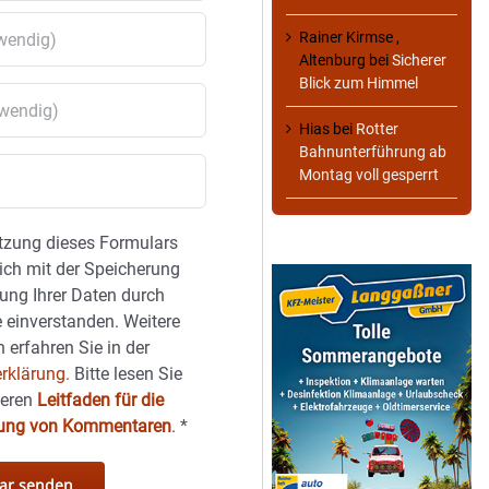
Rainer Kirmse ,
Altenburg
bei
Sicherer
Blick zum Himmel
Hias
bei
Rotter
Bahnunterführung ab
Montag voll gesperrt
tzung dieses Formulars
sich mit der Speicherung
ung Ihrer Daten durch
 einverstanden. Weitere
 erfahren Sie in der
rklärung.
Bitte lesen Sie
seren
Leitfaden für die
hung von Kommentaren
.
*