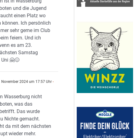
n ist in Wasserburg
geboten und die Jugend
raucht einen Platz wo
n können. Ich persönlich
mer sehr gerne im Club
eim feiern. Und ich
wenn es am 23.
ächsten Samstag
 Uni 🤗😊
. November 2024 um 17:57 Uhr
-
 in Wasserburg nicht
eboten, was das
betrifft. Das wurde
 zu Nichte gemacht.
geht da mit dem nächsten
upt wieder mehr.