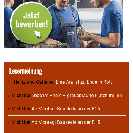
Lesermeinung
I.Heinz und Gatte
bei
Eine Ära ist zu Ende in Rott
Michl
bei
Ebbe im Rhein – grauebraune Fluten im Inn
Michl
bei
Ab Montag: Baustelle an der B15
Michl
bei
Ab Montag: Baustelle an der B15