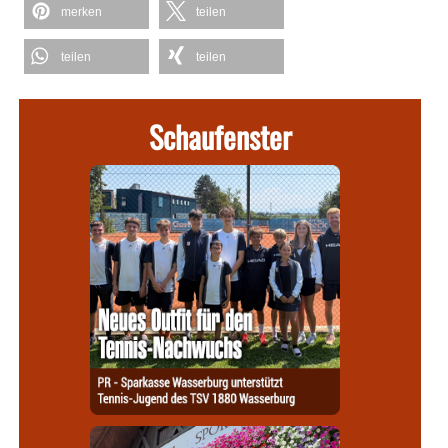
merken
teilen
teilen
teilen
Schaufenster