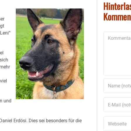
Hinterla
Kommen
ser
gt
Leni“
Kommentar
el
sich
l mehr
viel
en und
aniel Erdösi. Dies sei besonders für die