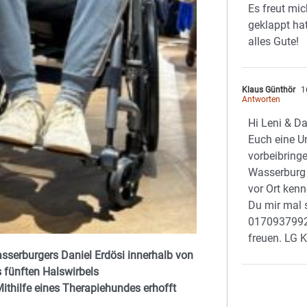
Es freut mic
geklappt hat
alles Gute!
Klaus Günthör
1
Antworten
Hi Leni & Da
Euch eine U
vorbeibringe
Wasserburg 
vor Ort ken
Du mir mal 
0170937992
freuen. LG 
sserburgers Daniel Erdösi innerhalb von
s fünften Halswirbels
ithilfe eines Therapiehundes erhofft