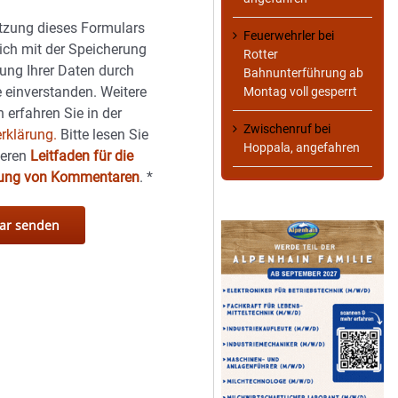
tzung dieses Formulars
Feuerwehrler
bei
sich mit der Speicherung
Rotter
ung Ihrer Daten durch
Bahnunterführung ab
 einverstanden. Weitere
Montag voll gesperrt
 erfahren Sie in der
Zwischenruf
bei
rklärung.
Bitte lesen Sie
Hoppala, angefahren
seren
Leitfaden für die
hung von Kommentaren
.
*