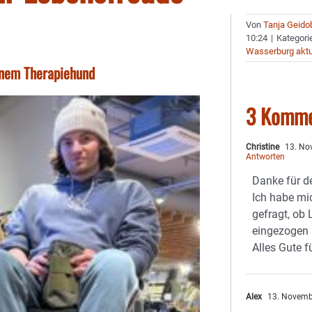
Von
Tanja Geido
10:24
|
Kategori
Wasserburg aktu
einem Therapiehund
3 Komme
Christine
13. No
Antworten
Danke für d
Ich habe m
gefragt, ob
eingezogen i
Alles Gute 
Alex
13. Novemb