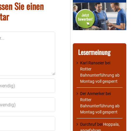
ssen Sie einen
tar
Lesermeinung
Karl Ranseier
bei
Rotter
Bahnunterführung ab
Montag voll gesperrt
Der Anmerker
bei
Rotter
Bahnunterführung ab
Montag voll gesperrt
Durchruf
bei
Hoppala,
angefahren