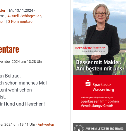
bler
|
Mi. 13.11.2024 -
en:
.
,
Aktuell
,
Schlagzeilen
,
ell
|
3 Kommentare
ntare
vember 2024 um 13:28 Uhr
-
en Beitrag.
ich schon manches Mal
 Leni wohl schon
st.
für Hund und Herrchen!
er 2024 um 19:41 Uhr
- Antworten