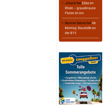
Johann
bei
Ebbe im
Rhein – grauebraune
Fluten im Inn
Munner Benne
bei
Ab
Montag: Baustelle an
der B15