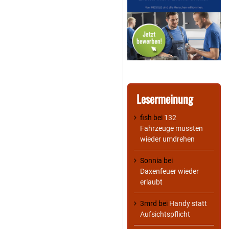
Lesermeinung
fish
bei
132
Fahrzeuge mussten
wieder umdrehen
Sonnia
bei
Daxenfeuer wieder
erlaubt
3mrd
bei
Handy statt
Aufsichtspflicht