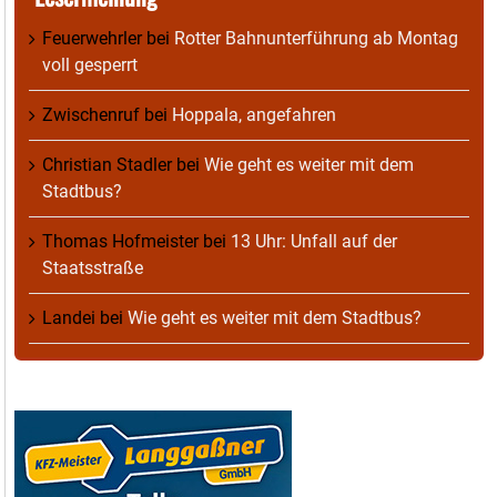
Feuerwehrler
bei
Rotter Bahnunterführung ab Montag
voll gesperrt
Zwischenruf
bei
Hoppala, angefahren
Christian Stadler
bei
Wie geht es weiter mit dem
Stadtbus?
Thomas Hofmeister
bei
13 Uhr: Unfall auf der
Staatsstraße
Landei
bei
Wie geht es weiter mit dem Stadtbus?