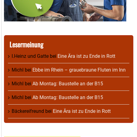
Lesermeinung
I.Heinz und Gatte
bei
Eine Ära ist zu Ende in Rott
Michl
bei
Ebbe im Rhein – grauebraune Fluten im Inn
Michl
bei
Ab Montag: Baustelle an der B15
Michl
bei
Ab Montag: Baustelle an der B15
Bäckereifreund
bei
Eine Ära ist zu Ende in Rott